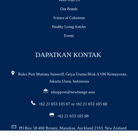
Work With Us
Our Brands
Science of Colostrum
Healthy Living Articles
Events
DAPATKAN KONTAK
Ruko Puri Mutiara SunterJI, Griya Utama Blok A 100 Kemayoran,
Jakarta Utara, Indonesia
idsupport@newimage.asia
+62 21 653 105 67 or +62 21 653 105 68
+62 21 653 105 68
PO Box 58 460 Botany, Manukau, Auckland 2163, New Zealand